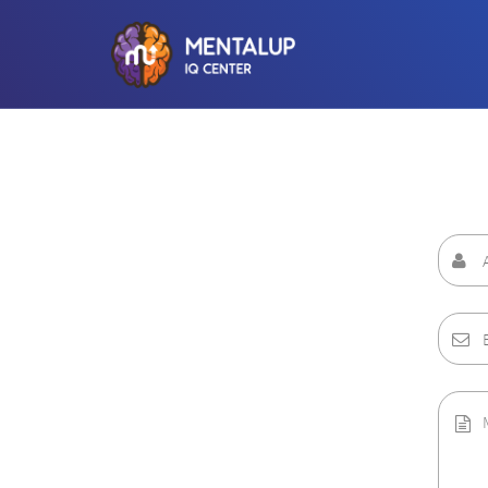
AD
E-
MAIL
MESAJ