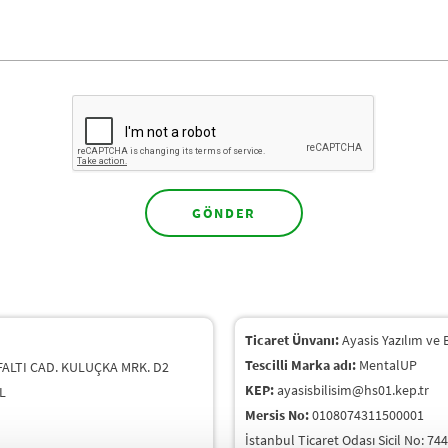
Ticaret Ünvanı:
Ayasis Yazılım ve 
Tescilli Marka adı:
MentalUP
ALTI CAD. KULUÇKA MRK. D2
KEP:
ayasisbilisim@hs01.kep.tr
L
Mersis No:
0108074311500001
İstanbul Ticaret Odası Sicil No: 74