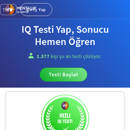
TR
Giriş Yap
IQ Testi Yap, Sonucu
Hemen Öğren
1.377
kişi şu an testi çözüyor.
Testi Başlat